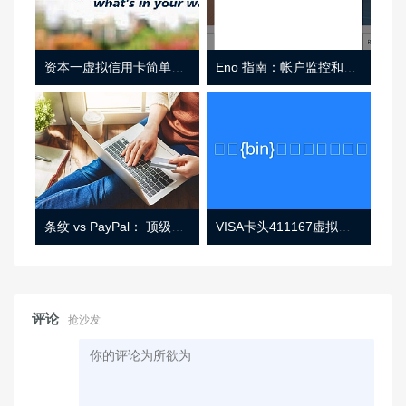
资本一虚拟信用卡简单介绍
Eno 指南：帐户监控和虚拟卡号
条纹 vs PayPal： 顶级功能， 定价 （和更多！
VISA卡头411167虚拟卡基础信息
评论
抢沙发