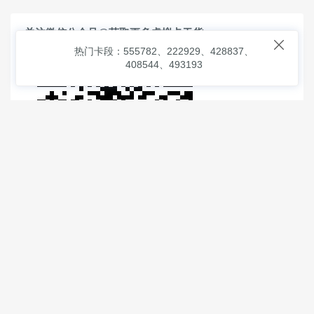
关注微信公众号@获取更多虚拟卡干货

热门卡段：555782、222929、428837、
408544、493193
© 2026
虚拟信用卡之家
本次查询请求：91 页面生成耗时：
3.10097 沪2546854号