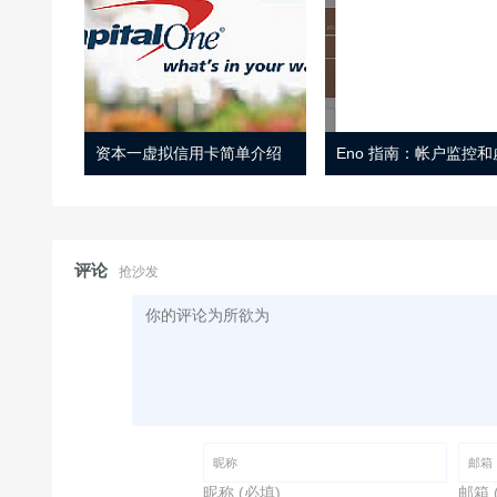
资本一虚拟信用卡简单介绍
评论
抢沙发
昵称 (必填)
邮箱 