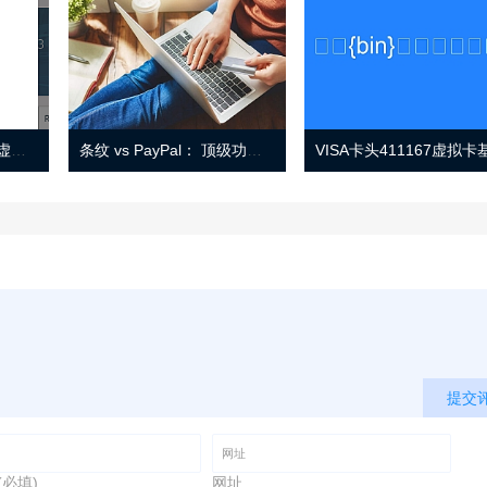
Eno 指南：帐户监控和虚拟卡号
条纹 vs PayPal： 顶级功能， 定价 （和更多！
提交
(必填)
网址