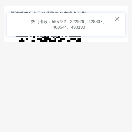
关注微信公众号@获取更多虚拟卡干货

热门卡段：555782、222929、428837、
408544、493193
© 2026
虚拟信用卡之家
本次查询请求：91 页面生成耗时：
1.55233 沪2546854号