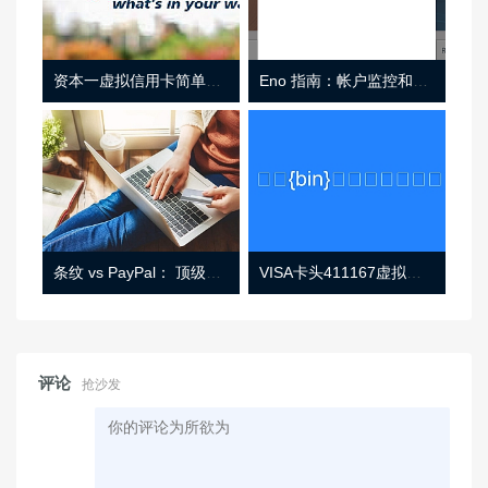
资本一虚拟信用卡简单介绍
Eno 指南：帐户监控和虚拟卡号
条纹 vs PayPal： 顶级功能， 定价 （和更多！
VISA卡头411167虚拟卡基础信息
评论
抢沙发