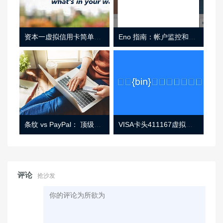
资本一虚拟信用卡简单介绍
Eno 指南：帐户监控和虚拟卡号
条纹 vs PayPal： 顶级功能， 定价 （和更多！
VISA卡头411167虚拟卡基础信息
评论
抢沙发