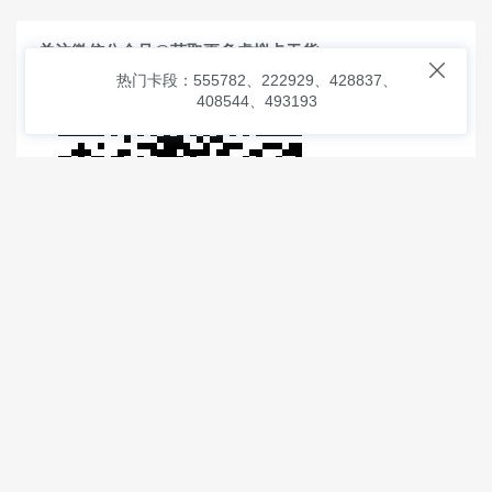
关注微信公众号@获取更多虚拟卡干货

热门卡段：555782、222929、428837、
408544、493193
© 2026
虚拟信用卡之家
本次查询请求：91 页面生成耗时：
2.53711 沪2546854号