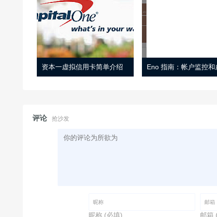
资本一虚拟信用卡简单介绍
评论
抢沙发
昵称 (必填)
邮箱 