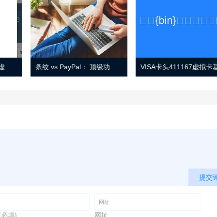
Eno 指南：帐户监控和虚拟卡号
条纹 vs PayPal： 顶级功能， 定价 （和更多！
提交
(必填)
网址