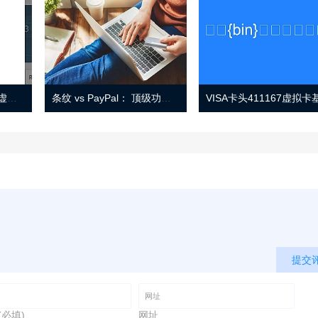
Eno 指南：帐户监控和虚拟卡号
条纹 vs PayPal： 顶级功能， 定价 （和更多！
提交
(必填)
网址