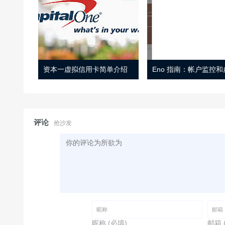
资本一虚拟信用卡简单介绍
评论
抢沙发
昵称 (必填)
邮箱 