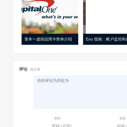
资本一虚拟信用卡简单介绍
评论
抢沙发
昵称 (必填)
邮箱 