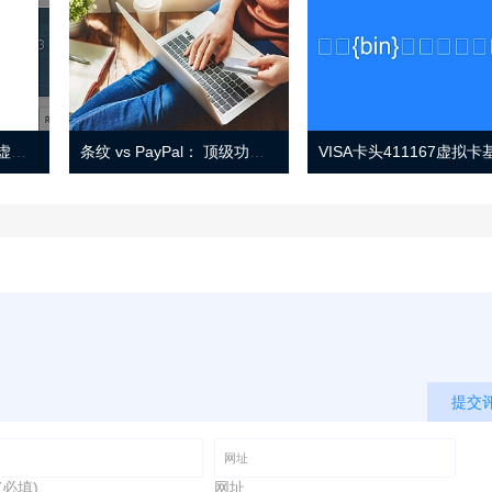
Eno 指南：帐户监控和虚拟卡号
条纹 vs PayPal： 顶级功能， 定价 （和更多！
提交
(必填)
网址