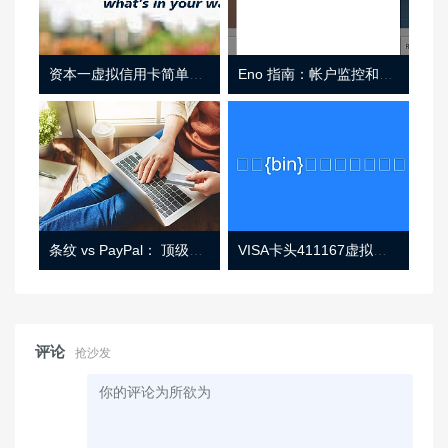
资本一虚拟信用卡简单介绍
Eno 指南：帐户监控和虚拟卡号
条纹 vs PayPal： 顶级功能， 定价 （和更多！
VISA卡头411167虚拟卡基础信息
评论
抢沙发