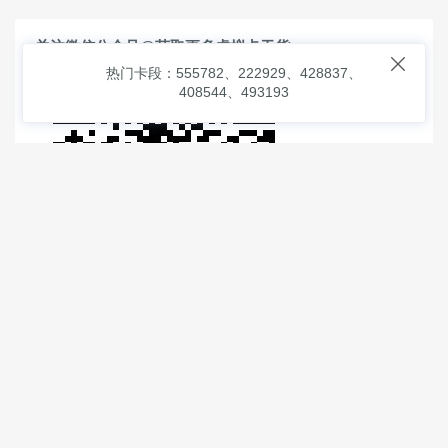
关注微信公众号@获取更多虚拟卡干货

热门卡段：555782、222929、428837、
408544、493193
© 2026
虚拟信用卡之家
本次查询请求：91 页面生成耗时：
1.25369 沪2546854号