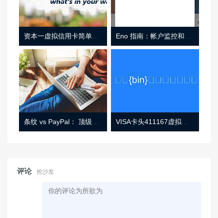
资本一虚拟信用卡简单介绍
Eno 指南：帐户监控和虚拟卡号
条纹 vs PayPal： 顶级功能， 定价 （和更多！
VISA卡头411167虚拟卡基础信息
评论
抢沙发