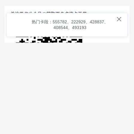
关注微信公众号@获取更多虚拟卡干货

热门卡段：555782、222929、428837、
408544、493193
© 2026
虚拟信用卡之家
本次查询请求：91 页面生成耗时：
2.55763 沪2546854号