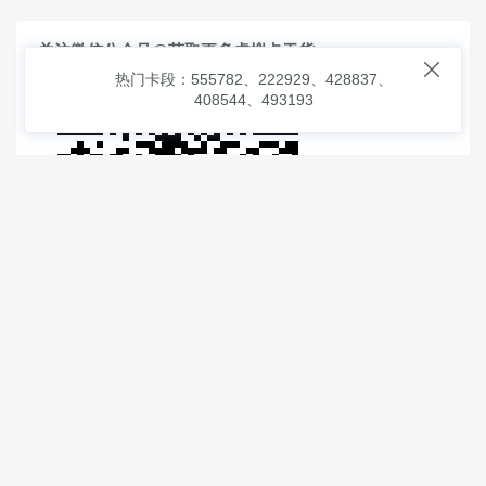
关注微信公众号@获取更多虚拟卡干货

热门卡段：555782、222929、428837、
408544、493193
© 2026
虚拟信用卡之家
本次查询请求：91 页面生成耗时：
1.65492 沪2546854号