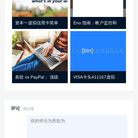
资本一虚拟信用卡简单介绍
Eno 指南：帐户监控和虚拟卡号
条纹 vs PayPal： 顶级功能， 定价 （和更多！
VISA卡头411167虚拟卡基础信息
评论
抢沙发