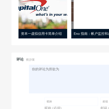
资本一虚拟信用卡简单介绍
评论
抢沙发
昵称 (必填)
邮箱 