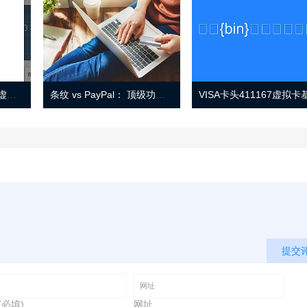
Eno 指南：帐户监控和虚拟卡号
条纹 vs PayPal： 顶级功能， 定价 （和更多！
提交
(必填)
网址