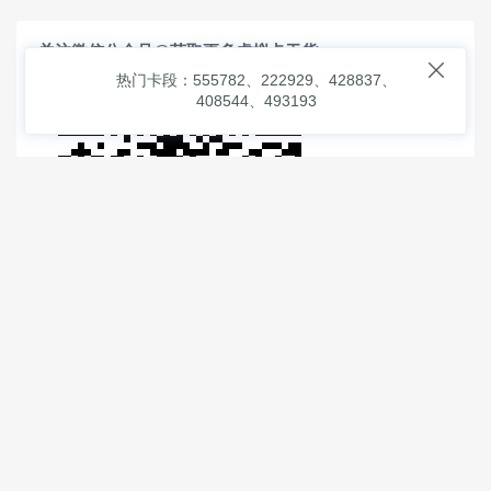
关注微信公众号@获取更多虚拟卡干货

热门卡段：555782、222929、428837、
408544、493193
© 2026
虚拟信用卡之家
本次查询请求：91 页面生成耗时：
1.80983 沪2546854号