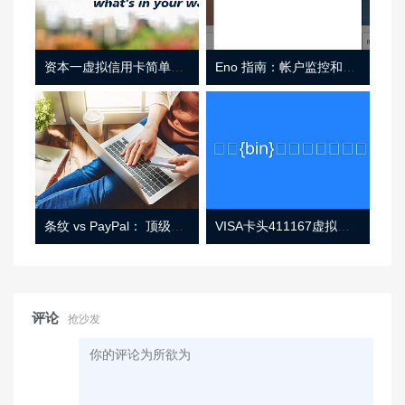
资本一虚拟信用卡简单介绍
Eno 指南：帐户监控和虚拟卡号
条纹 vs PayPal： 顶级功能， 定价 （和更多！
VISA卡头411167虚拟卡基础信息
评论
抢沙发