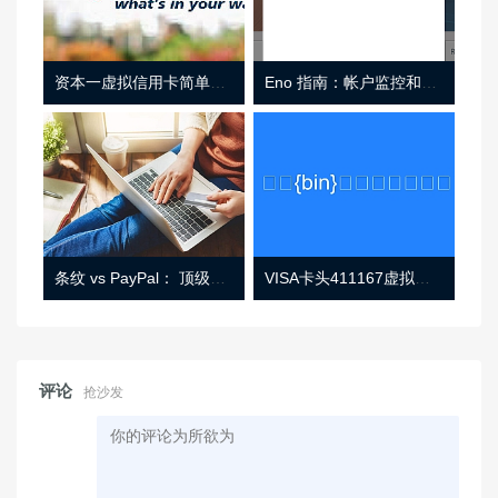
资本一虚拟信用卡简单介绍
Eno 指南：帐户监控和虚拟卡号
条纹 vs PayPal： 顶级功能， 定价 （和更多！
VISA卡头411167虚拟卡基础信息
评论
抢沙发