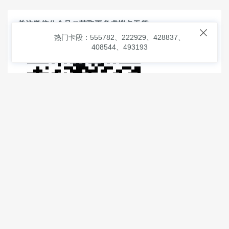
关注微信公众号@获取更多虚拟卡干货

热门卡段：555782、222929、428837、
408544、493193
© 2026
虚拟信用卡之家
本次查询请求：91 页面生成耗时：
7.71636 沪2546854号