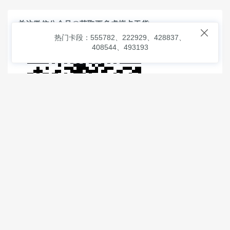
关注微信公众号@获取更多虚拟卡干货

热门卡段：555782、222929、428837、
408544、493193
© 2026
虚拟信用卡之家
本次查询请求：91 页面生成耗时：
1.03518 沪2546854号