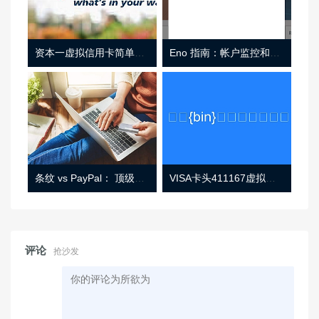
资本一虚拟信用卡简单介绍
Eno 指南：帐户监控和虚拟卡号
条纹 vs PayPal： 顶级功能， 定价 （和更多！
VISA卡头411167虚拟卡基础信息
评论
抢沙发