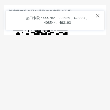
关注微信公众号@获取更多虚拟卡干货

热门卡段：555782、222929、428837、
408544、493193
© 2026
虚拟信用卡之家
本次查询请求：91 页面生成耗时：
2.95893 沪2546854号