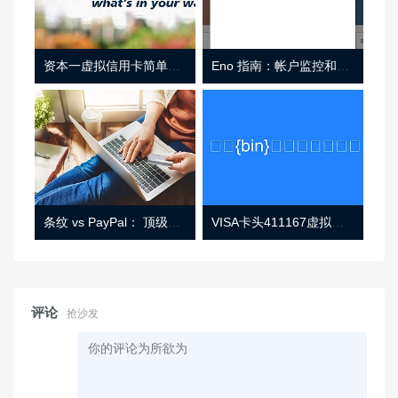
资本一虚拟信用卡简单介绍
Eno 指南：帐户监控和虚拟卡号
条纹 vs PayPal： 顶级功能， 定价 （和更多！
VISA卡头411167虚拟卡基础信息
评论
抢沙发