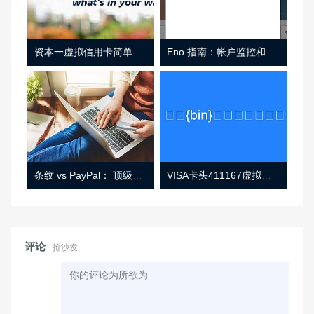
资本一虚拟信用卡简单介绍
Eno 指南：帐户监控和虚拟卡号
条纹 vs PayPal： 顶级功能， 定价 （和更多！
VISA卡头411167虚拟卡基础信息
评论
抢沙发