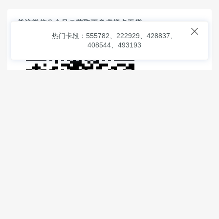
关注微信公众号@获取更多虚拟卡干货

热门卡段：555782、222929、428837、
408544、493193
© 2026
虚拟信用卡之家
本次查询请求：91 页面生成耗时：
1.01968 沪2546854号