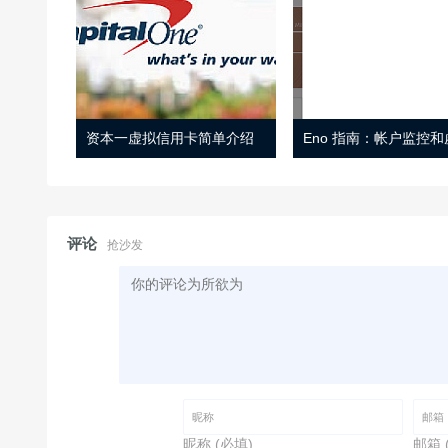
资本一虚拟信用卡简单介绍
评论
抢沙发
昵称 (必填)
邮箱 