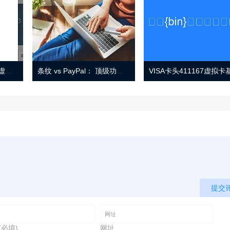
Eno 指南：帐户监控和虚拟卡号
条纹 vs PayPal： 顶级功能， 定价 （和更多！
提交
(必填)
网址