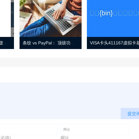
Eno 指南：帐户监控和虚拟卡号
条纹 vs PayPal： 顶级功能， 定价 （和更多！
提交
(必填)
网址