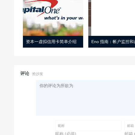
资本一虚拟信用卡简单介绍
评论
抢沙发
昵称 (必填)
邮箱 