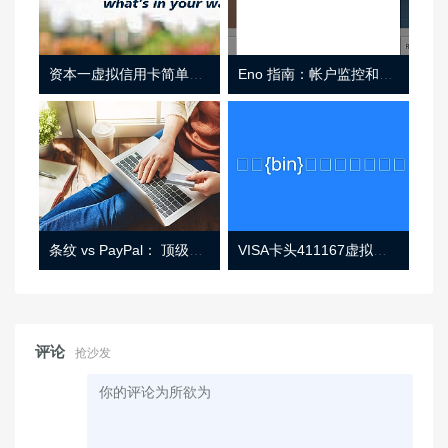
资本一虚拟信用卡简单介绍
Eno 指南：帐户监控和虚拟卡号
条纹 vs PayPal： 顶级功能， 定价 （和更多！
VISA卡头411167虚拟卡基础信息
评论
抢沙发