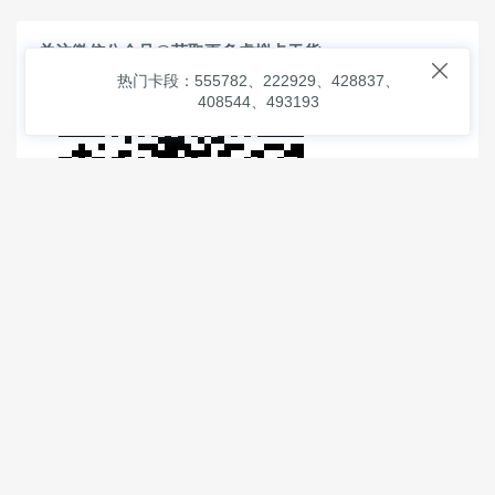
关注微信公众号@获取更多虚拟卡干货

热门卡段：555782、222929、428837、
408544、493193
© 2026
虚拟信用卡之家
本次查询请求：91 页面生成耗时：
0.95855 沪2546854号