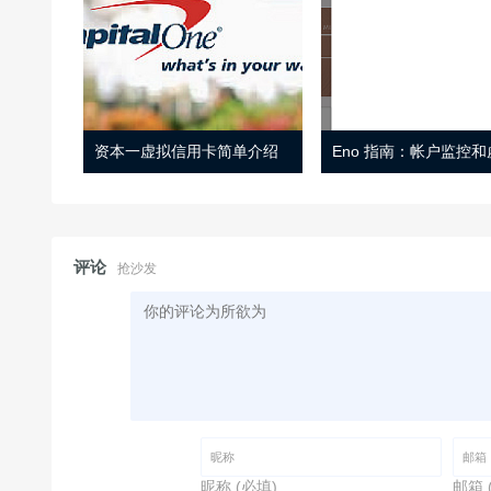
资本一虚拟信用卡简单介绍
评论
抢沙发
昵称 (必填)
邮箱 