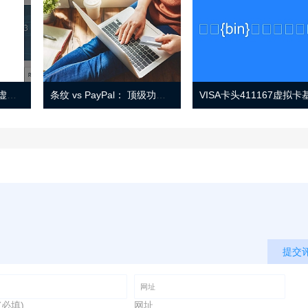
Eno 指南：帐户监控和虚拟卡号
条纹 vs PayPal： 顶级功能， 定价 （和更多！
提交
(必填)
网址