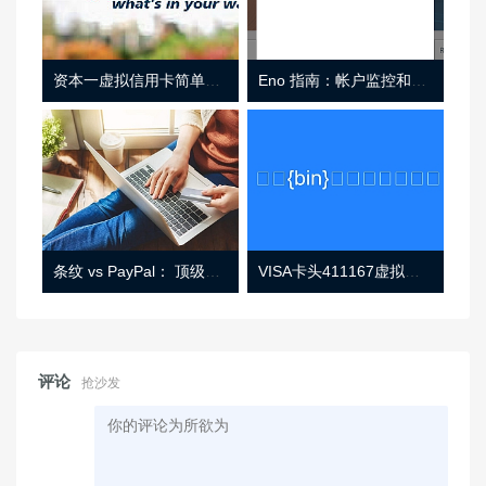
资本一虚拟信用卡简单介绍
Eno 指南：帐户监控和虚拟卡号
条纹 vs PayPal： 顶级功能， 定价 （和更多！
VISA卡头411167虚拟卡基础信息
评论
抢沙发