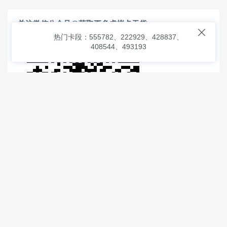
关注微信公众号@获取更多虚拟卡干货

热门卡段：555782、222929、428837、
408544、493193
© 2026
虚拟信用卡之家
本次查询请求：91 页面生成耗时：
1.84500 沪2546854号