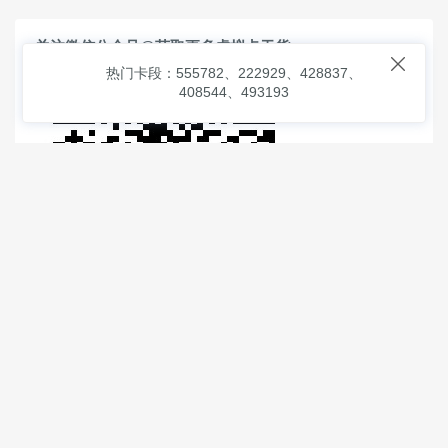
关注微信公众号@获取更多虚拟卡干货

热门卡段：555782、222929、428837、
408544、493193
© 2026
虚拟信用卡之家
本次查询请求：91 页面生成耗时：
1.91987 沪2546854号