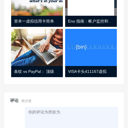
资本一虚拟信用卡简单介绍
Eno 指南：帐户监控和虚拟卡号
条纹 vs PayPal： 顶级功能， 定价 （和更多！
VISA卡头411167虚拟卡基础信息
评论
抢沙发