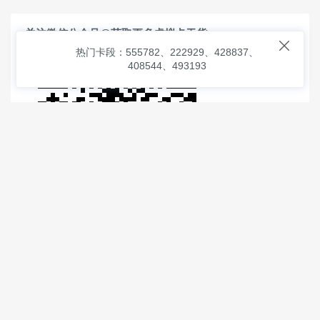
关注微信公众号@获取更多虚拟卡干货

热门卡段：555782、222929、428837、
408544、493193
© 2026
虚拟信用卡之家
本次查询请求：91 页面生成耗时：
2.23197 沪2546854号