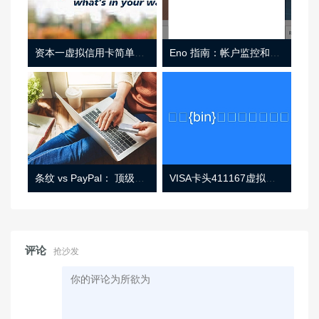
资本一虚拟信用卡简单介绍
Eno 指南：帐户监控和虚拟卡号
条纹 vs PayPal： 顶级功能， 定价 （和更多！
VISA卡头411167虚拟卡基础信息
评论
抢沙发