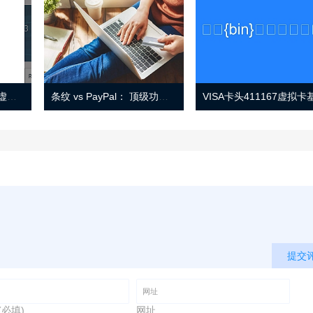
Eno 指南：帐户监控和虚拟卡号
条纹 vs PayPal： 顶级功能， 定价 （和更多！
提交
(必填)
网址