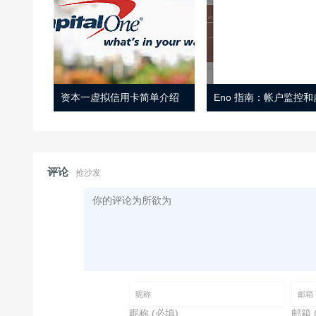
资本一虚拟信用卡简单介绍
评论
抢沙发
昵称 (必填)
邮箱 