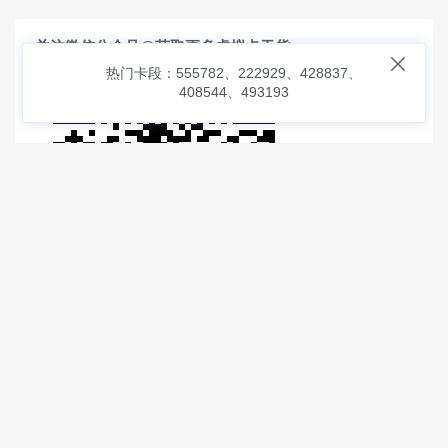
关注微信公众号@获取更多虚拟卡干货

热门卡段：555782、222929、428837、
408544、493193
© 2026
虚拟信用卡之家
本次查询请求：91 页面生成耗时：
1.07245 沪2546854号