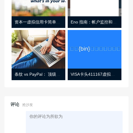
资本一虚拟信用卡简单介绍
Eno 指南：帐户监控和虚拟卡号
条纹 vs PayPal： 顶级功能， 定价 （和更多！
VISA卡头411167虚拟卡基础信息
评论
抢沙发