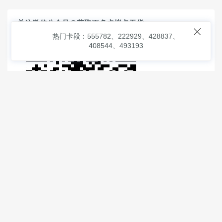
关注微信公众号@获取更多虚拟卡干货

热门卡段：555782、222929、428837、
408544、493193
© 2026
虚拟信用卡之家
本次查询请求：91 页面生成耗时：
1.40743 沪2546854号