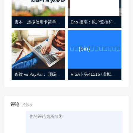
资本一虚拟信用卡简单介绍
Eno 指南：帐户监控和虚拟卡号
条纹 vs PayPal： 顶级功能， 定价 （和更多！
VISA卡头411167虚拟卡基础信息
评论
抢沙发