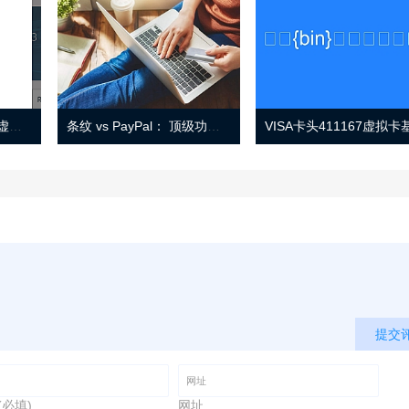
Eno 指南：帐户监控和虚拟卡号
条纹 vs PayPal： 顶级功能， 定价 （和更多！
提交
(必填)
网址