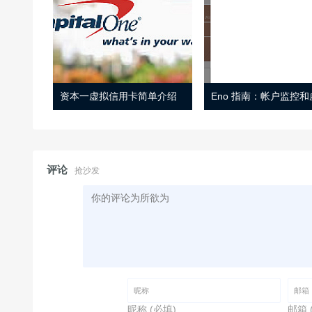
资本一虚拟信用卡简单介绍
评论
抢沙发
昵称 (必填)
邮箱 