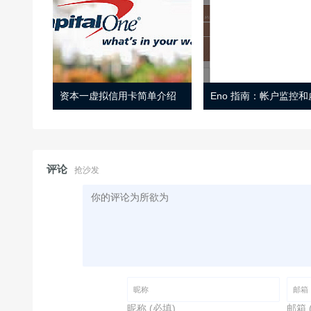
资本一虚拟信用卡简单介绍
评论
抢沙发
昵称 (必填)
邮箱 