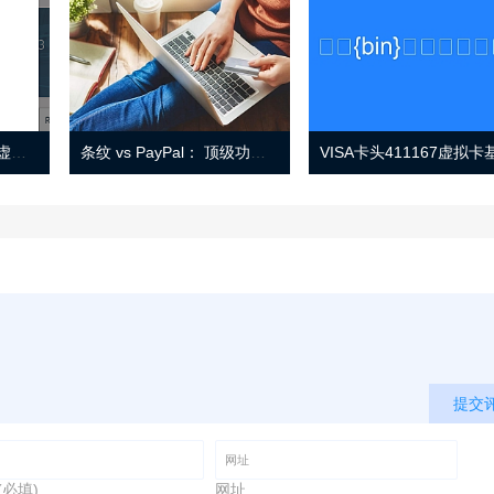
Eno 指南：帐户监控和虚拟卡号
条纹 vs PayPal： 顶级功能， 定价 （和更多！
提交
(必填)
网址