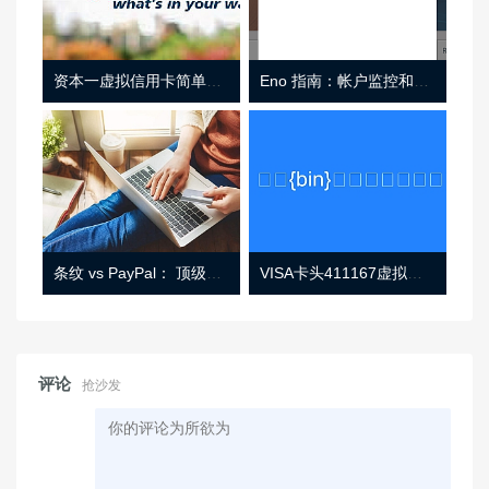
资本一虚拟信用卡简单介绍
Eno 指南：帐户监控和虚拟卡号
条纹 vs PayPal： 顶级功能， 定价 （和更多！
VISA卡头411167虚拟卡基础信息
评论
抢沙发