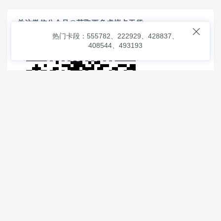
关注微信公众号@获取更多虚拟卡干货

热门卡段：555782、222929、428837、
408544、493193
© 2026
虚拟信用卡之家
本次查询请求：91 页面生成耗时：
3.29722 沪2546854号