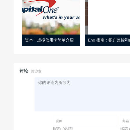
资本一虚拟信用卡简单介绍
评论
抢沙发
昵称 (必填)
邮箱 