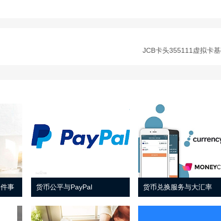
JCB卡头355111虚拟卡
 件事
货币公平与PayPal
货币兑换服务与大汇率