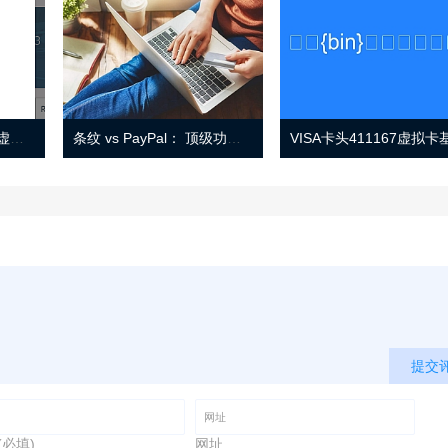
Eno 指南：帐户监控和虚拟卡号
条纹 vs PayPal： 顶级功能， 定价 （和更多！
提交
(必填)
网址