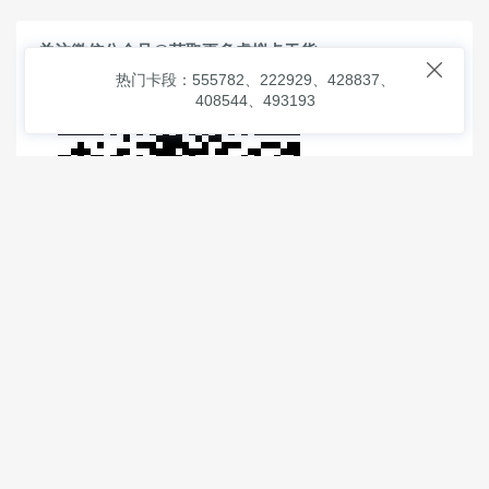
关注微信公众号@获取更多虚拟卡干货

热门卡段：555782、222929、428837、
408544、493193
© 2026
虚拟信用卡之家
本次查询请求：91 页面生成耗时：
1.27597 沪2546854号