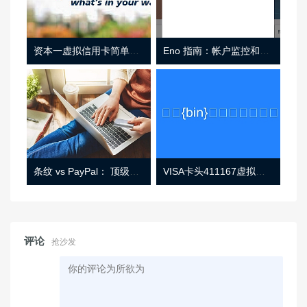
资本一虚拟信用卡简单介绍
Eno 指南：帐户监控和虚拟卡号
条纹 vs PayPal： 顶级功能， 定价 （和更多！
VISA卡头411167虚拟卡基础信息
评论
抢沙发