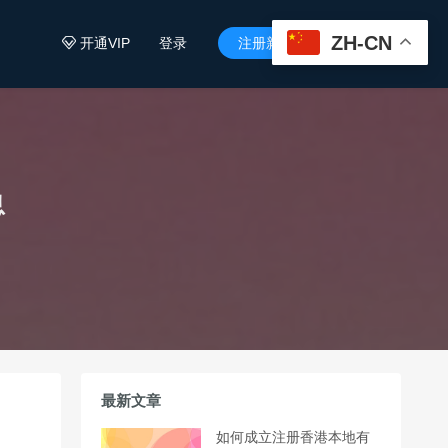
ZH-CN
开通VIP
登录
注册新用户


息
最新文章
如何成立注册香港本地有