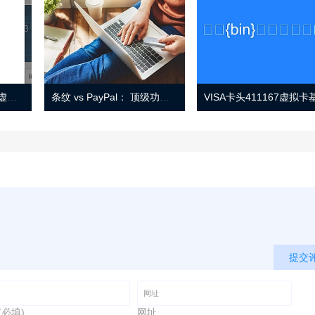
Eno 指南：帐户监控和虚拟卡号
条纹 vs PayPal： 顶级功能， 定价 （和更多！
提交
(必填)
网址