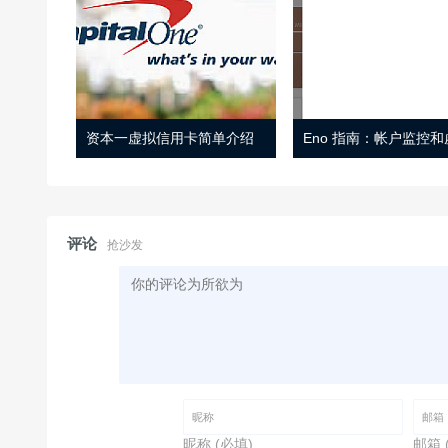
资本一虚拟信用卡简单介绍
评论
抢沙发
昵称 (必填)
邮箱 