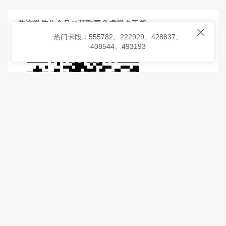
关注微信公众号@获取更多虚拟卡干货

热门卡段：555782、222929、428837、
408544、493193
© 2026
虚拟信用卡之家
本次查询请求：91 页面生成耗时：
3.12903 沪2546854号