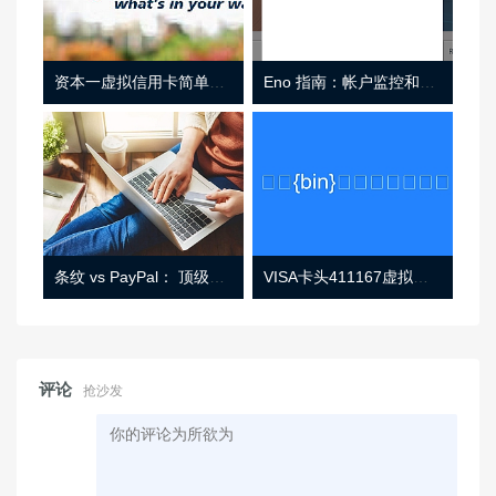
资本一虚拟信用卡简单介绍
Eno 指南：帐户监控和虚拟卡号
条纹 vs PayPal： 顶级功能， 定价 （和更多！
VISA卡头411167虚拟卡基础信息
评论
抢沙发