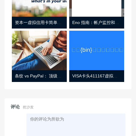
资本一虚拟信用卡简单介绍
Eno 指南：帐户监控和虚拟卡号
条纹 vs PayPal： 顶级功能， 定价 （和更多！
VISA卡头411167虚拟卡基础信息
评论
抢沙发