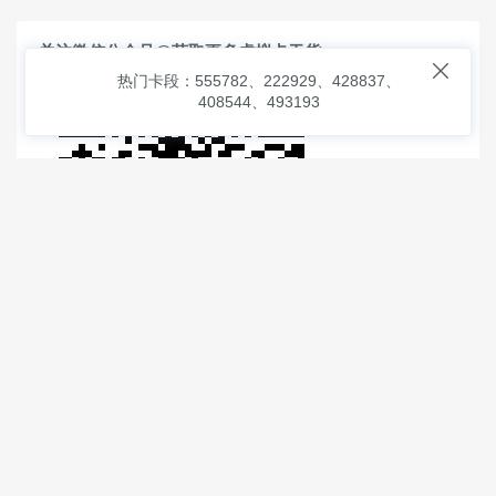
关注微信公众号@获取更多虚拟卡干货

热门卡段：555782、222929、428837、
408544、493193
© 2026
虚拟信用卡之家
本次查询请求：91 页面生成耗时：
1.77279 沪2546854号