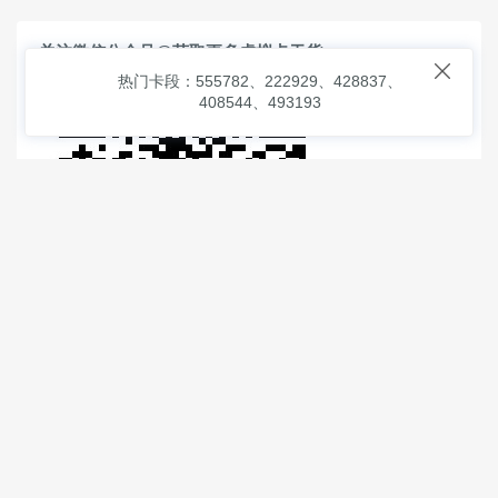
关注微信公众号@获取更多虚拟卡干货

热门卡段：555782、222929、428837、
408544、493193
© 2026
虚拟信用卡之家
本次查询请求：91 页面生成耗时：
1.38781 沪2546854号