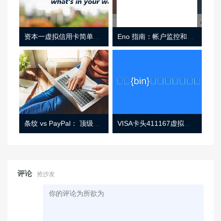
资本一虚拟信用卡简单介绍
Eno 指南：帐户监控和虚拟卡号
条纹 vs PayPal： 顶级功能， 定价 （和更多！
VISA卡头411167虚拟卡基础信息
评论
抢沙发