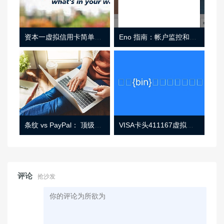
资本一虚拟信用卡简单介绍
Eno 指南：帐户监控和虚拟卡号
条纹 vs PayPal： 顶级功能， 定价 （和更多！
VISA卡头411167虚拟卡基础信息
评论
抢沙发