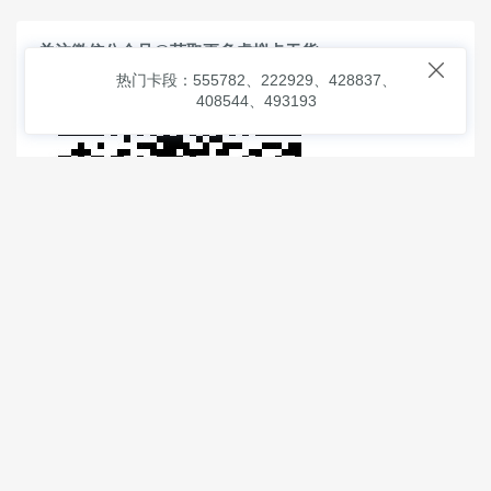
关注微信公众号@获取更多虚拟卡干货

热门卡段：555782、222929、428837、
408544、493193
© 2026
虚拟信用卡之家
本次查询请求：91 页面生成耗时：
1.18077 沪2546854号