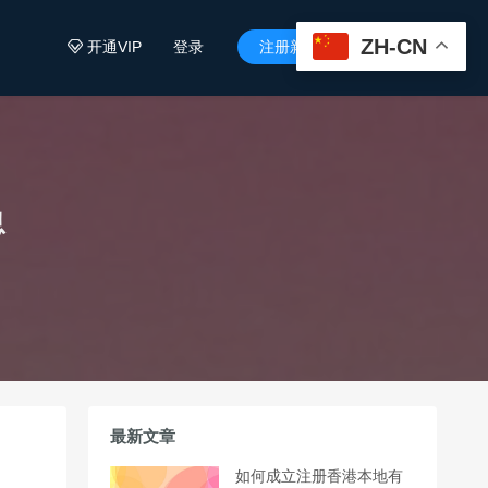
ZH-CN
开通VIP
登录
注册新用户


息
最新文章
如何成立注册香港本地有