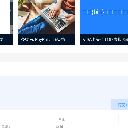
Eno 指南：帐户监控和虚拟卡号
条纹 vs PayPal： 顶级功能， 定价 （和更多！
提交
(必填)
网址