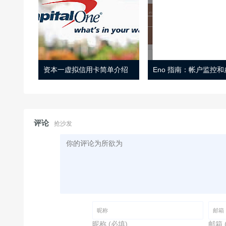
资本一虚拟信用卡简单介绍
评论
抢沙发
昵称 (必填)
邮箱 