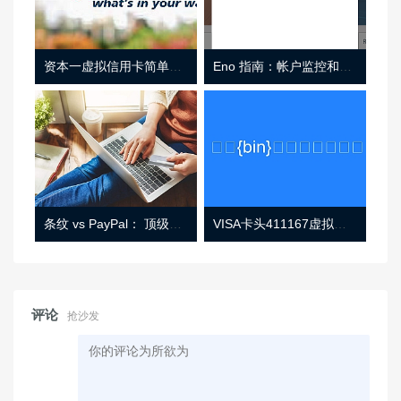
资本一虚拟信用卡简单介绍
Eno 指南：帐户监控和虚拟卡号
条纹 vs PayPal： 顶级功能， 定价 （和更多！
VISA卡头411167虚拟卡基础信息
评论
抢沙发