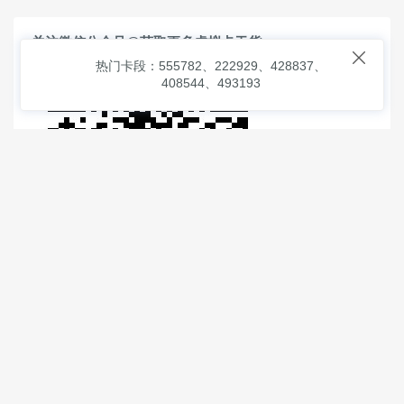
关注微信公众号@获取更多虚拟卡干货

热门卡段：555782、222929、428837、
408544、493193
© 2026
虚拟信用卡之家
本次查询请求：91 页面生成耗时：
1.69055 沪2546854号