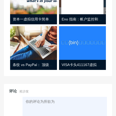
资本一虚拟信用卡简单介绍
Eno 指南：帐户监控和虚拟卡号
条纹 vs PayPal： 顶级功能， 定价 （和更多！
VISA卡头411167虚拟卡基础信息
评论
抢沙发