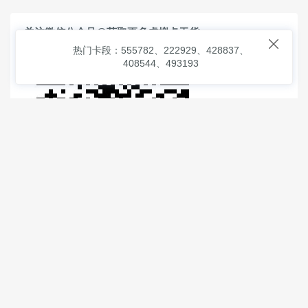
关注微信公众号@获取更多虚拟卡干货

热门卡段：555782、222929、428837、
408544、493193
© 2026
虚拟信用卡之家
本次查询请求：91 页面生成耗时：
4.50786 沪2546854号