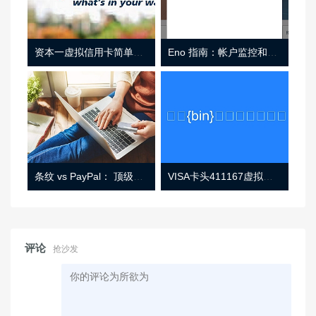
资本一虚拟信用卡简单介绍
Eno 指南：帐户监控和虚拟卡号
条纹 vs PayPal： 顶级功能， 定价 （和更多！
VISA卡头411167虚拟卡基础信息
评论
抢沙发