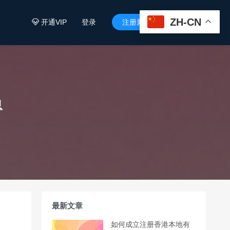
ZH-CN
开通VIP
登录
注册新用户


息
最新文章
如何成立注册香港本地有