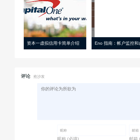
资本一虚拟信用卡简单介绍
评论
抢沙发
昵称 (必填)
邮箱 