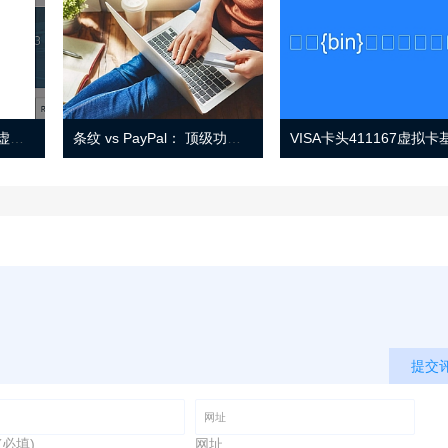
Eno 指南：帐户监控和虚拟卡号
条纹 vs PayPal： 顶级功能， 定价 （和更多！
提交
(必填)
网址