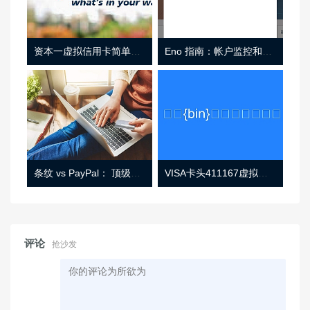
资本一虚拟信用卡简单介绍
Eno 指南：帐户监控和虚拟卡号
条纹 vs PayPal： 顶级功能， 定价 （和更多！
VISA卡头411167虚拟卡基础信息
评论
抢沙发