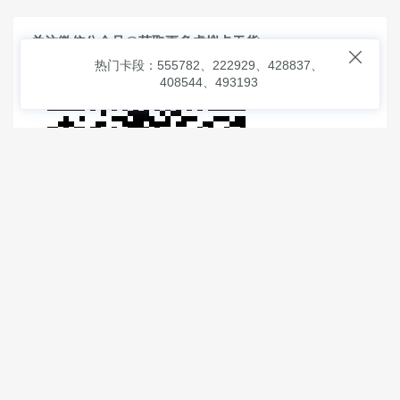
关注微信公众号@获取更多虚拟卡干货

热门卡段：555782、222929、428837、
408544、493193
© 2026
虚拟信用卡之家
本次查询请求：91 页面生成耗时：
5.01270 沪2546854号