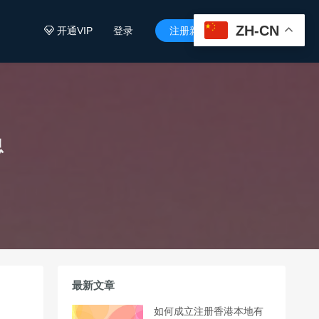
ZH-CN
开通VIP
登录
注册新用户


息
最新文章
如何成立注册香港本地有