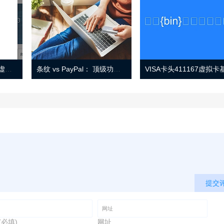
Eno 指南：帐户监控和虚拟卡号
条纹 vs PayPal： 顶级功能， 定价 （和更多！
提交
(必填)
网址