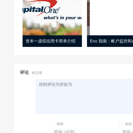
资本一虚拟信用卡简单介绍
评论
抢沙发
昵称 (必填)
邮箱 