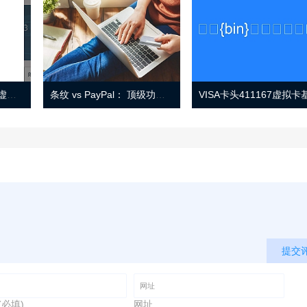
Eno 指南：帐户监控和虚拟卡号
条纹 vs PayPal： 顶级功能， 定价 （和更多！
提交
(必填)
网址