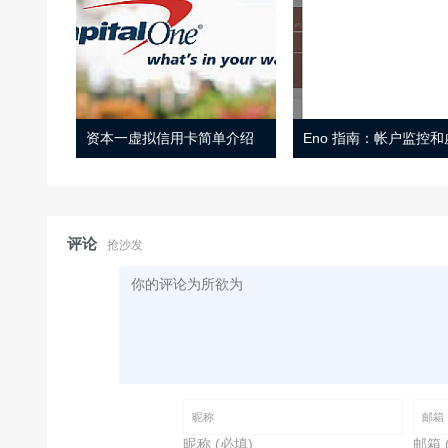
资本一虚拟信用卡简单介绍
评论
抢沙发
昵称 (必填)
邮箱 