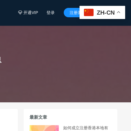
ZH-CN
开通VIP
登录
注册新用户


息
最新文章
如何成立注册香港本地有