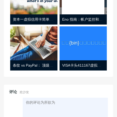
资本一虚拟信用卡简单介绍
Eno 指南：帐户监控和虚拟卡号
条纹 vs PayPal： 顶级功能， 定价 （和更多！
VISA卡头411167虚拟卡基础信息
评论
抢沙发