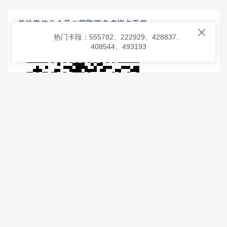
关注微信公众号@获取更多虚拟卡干货

热门卡段：555782、222929、428837、
408544、493193
© 2026
虚拟信用卡之家
本次查询请求：91 页面生成耗时：
2.29710 沪2546854号