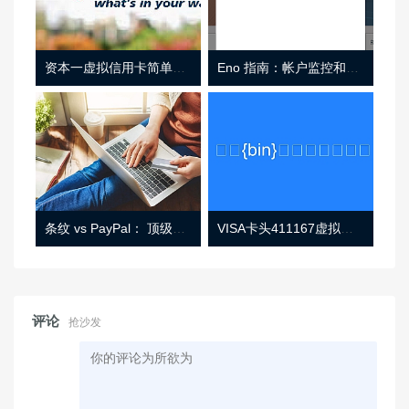
资本一虚拟信用卡简单介绍
Eno 指南：帐户监控和虚拟卡号
条纹 vs PayPal： 顶级功能， 定价 （和更多！
VISA卡头411167虚拟卡基础信息
评论
抢沙发