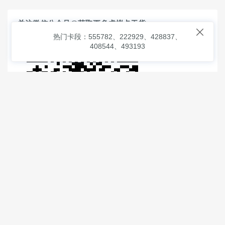
关注微信公众号@获取更多虚拟卡干货

热门卡段：555782、222929、428837、
408544、493193
© 2026
虚拟信用卡之家
本次查询请求：91 页面生成耗时：
2.70719 沪2546854号