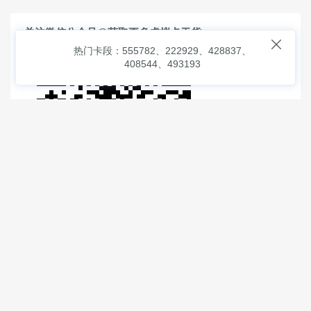
关注微信公众号@获取更多虚拟卡干货

热门卡段：555782、222929、428837、
408544、493193
© 2026
虚拟信用卡之家
本次查询请求：91 页面生成耗时：
1.51341 沪2546854号