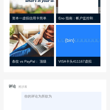
资本一虚拟信用卡简单介绍
Eno 指南：帐户监控和虚拟卡号
条纹 vs PayPal： 顶级功能， 定价 （和更多！
VISA卡头411167虚拟卡基础信息
评论
抢沙发