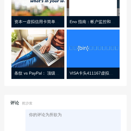
资本一虚拟信用卡简单介绍
Eno 指南：帐户监控和虚拟卡号
条纹 vs PayPal： 顶级功能， 定价 （和更多！
VISA卡头411167虚拟卡基础信息
评论
抢沙发