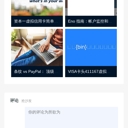
资本一虚拟信用卡简单介绍
Eno 指南：帐户监控和虚拟卡号
条纹 vs PayPal： 顶级功能， 定价 （和更多！
VISA卡头411167虚拟卡基础信息
评论
抢沙发