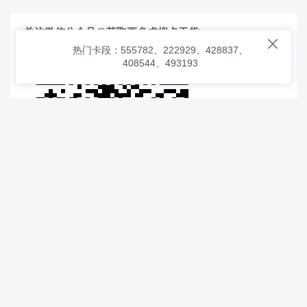
关注微信公众号@获取更多虚拟卡干货

热门卡段：555782、222929、428837、
408544、493193
© 2026
虚拟信用卡之家
本次查询请求：91 页面生成耗时：
1.08392 沪2546854号