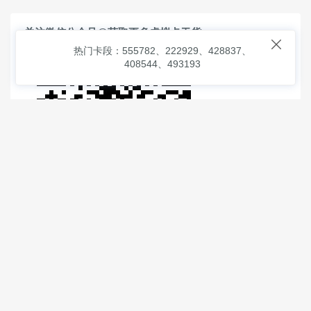
关注微信公众号@获取更多虚拟卡干货

热门卡段：555782、222929、428837、
408544、493193
© 2026
虚拟信用卡之家
本次查询请求：91 页面生成耗时：
6.36662 沪2546854号