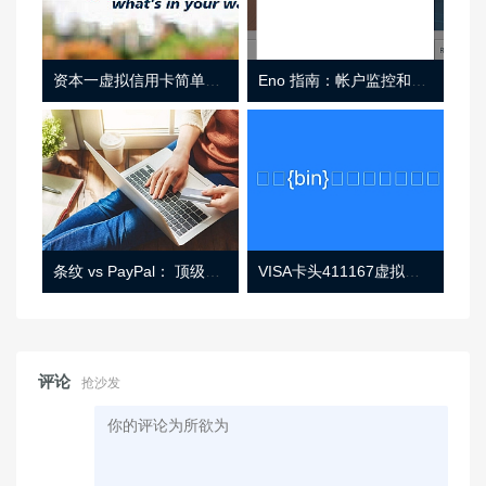
资本一虚拟信用卡简单介绍
Eno 指南：帐户监控和虚拟卡号
条纹 vs PayPal： 顶级功能， 定价 （和更多！
VISA卡头411167虚拟卡基础信息
评论
抢沙发